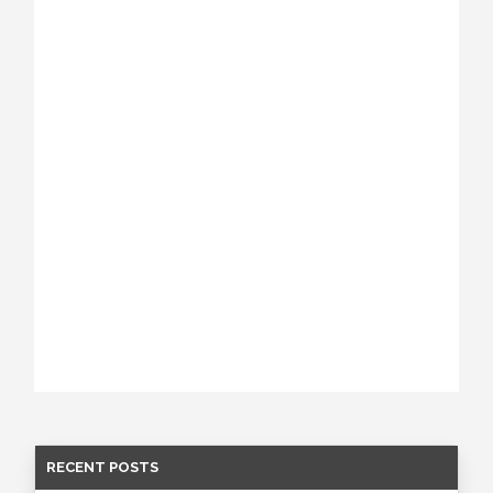
Password
*
Keep me signed in
Register
Forgot your password?
RECENT POSTS