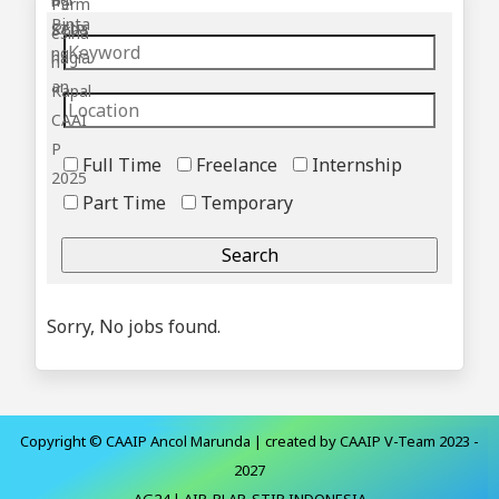
Full Time
Freelance
Internship
Part Time
Temporary
Sorry, No jobs found.
Copyright © CAAIP Ancol Marunda | created by CAAIP V-Team 2023 -
2027