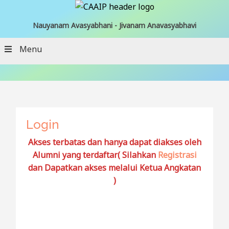
Nauyanam Avasyabhani - Jivanam Anavasyabhavi
Menu
Login
Akses terbatas dan hanya dapat diakses oleh
Alumni yang terdaftar( Silahkan
Registrasi
dan Dapatkan akses melalui Ketua Angkatan
)
Username or E-mail
*
username atau Email